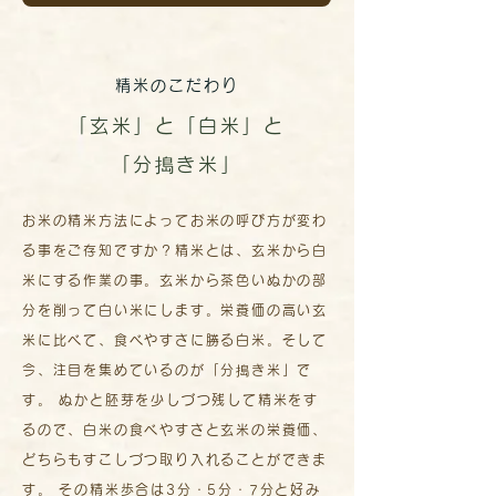
精米のこだわり
「玄米」と「白米」と
「分搗き米」
お米の精米方法によってお米の呼び方が変わ
る事をご存知ですか？精米とは、玄米から白
米にする作業の事。玄米から茶色いぬかの部
分を削って白い米にします。栄養価の高い玄
米に比べて、食べやすさに勝る白米。そして
今、注目を集めているのが「分搗き米」で
す。 ぬかと胚芽を少しづつ残して精米をす
るので、白米の食べやすさと玄米の栄養価、
どちらもすこしづつ取り入れることができま
す。 その精米歩合は3分・5分・7分と好み